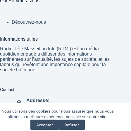
Qui Sommes-Nous
Découvrez-nous
Informations utiles
Radio Télé Masseillan Info (RTMI) est un média
quotidien engagé à diffuser des informations
pertinentes sur l’actualité, les sujets de société, et les
tabous qui revêtent une importance capitale pour la
société haïtienne.
Contact
Addresse:
Port-au-Prince Haïti
Nous utilisons des cookies pour nous assurer que nous vous
Website:
offrons la meilleure expérience possible sur notre site.
https://radiotelemasseillaninfo.com/
Accepter
Refuser
Copyright © 2026 - Radio
Mentions Légales
|
Politique