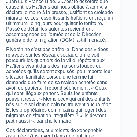
Juan Luis Franco Bidó. « C’est le désordre que
causent les Haïtiens qui nous oblige à agir », a
déclaré le maire à la presse, justifiant sa croisade
migratoire. Les ressortissants haïtiens ont reçu un
ultimatum : cinq jours pour quitter le territoire.
Passé ce délai, les autorités reviendront
accompagnées de l’armée et de la Direction
générale de la migration (DGM), a-t-il menacé.
Riverón ne s’est pas arrêté là. Dans des vidéos
relayées sur les réseaux sociaux, on le voit
parcourir les quartiers de la ville, répétant aux
Haïtiens vivant dans des maisons louées ou
achetées qu’ils seront expulsés, peu importe leur
situation familiale. Lorsqu’une femme lui
demande que faire de sa maison achetée sans
avoir de papiers, il répond sèchement : « Ceux
qui sont illégaux partent. Seuls les enfants
peuvent rester. » Même ceux qui ont des enfants
nés sur le sol dominicain ne trouvent aucun répit.
Et les propriétaires dominicains qui logent des
migrants en situation irrégulière ? « Ils devront
partir aussi », tranche le maire.
Ces déclarations, aux relents de xénophobie
assumée, s’inscrivent dans une politique