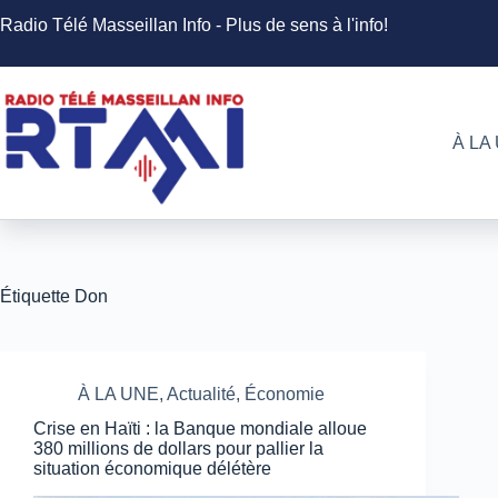
Passer
Radio Télé Masseillan Info - Plus de sens à l'info!
au
contenu
À LA
Étiquette
Don
À LA UNE
,
Actualité
,
Économie
Crise en Haïti : la Banque mondiale alloue
380 millions de dollars pour pallier la
situation économique délétère