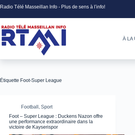
Passer
Radio Télé Masseillan Info - Plus de sens à l'info!
au
contenu
À LA
Étiquette
Foot-Super League
Football
,
Sport
Foot – Super League : Duckens Nazon offre
une performance extraordinaire dans la
victoire de Kayserispor