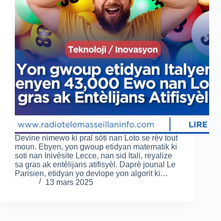
Devine nimewo ki pral sòti nan Loto se rèv tout
moun. Ebyen, yon gwoup etidyan matematik ki
soti nan Inivèsite Lecce, nan sid Itali, reyalize
sa gras ak entèlijans atifisyèl. Daprè jounal Le
Parisien, etidyan yo devlope yon algorit ki…
13 mars 2025