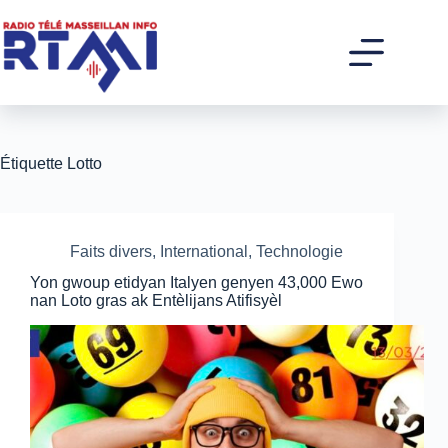
Passer
au
contenu
Étiquette
Lotto
Faits divers
,
International
,
Technologie
Yon gwoup etidyan Italyen genyen 43,000 Ewo
nan Loto gras ak Entèlijans Atifisyèl