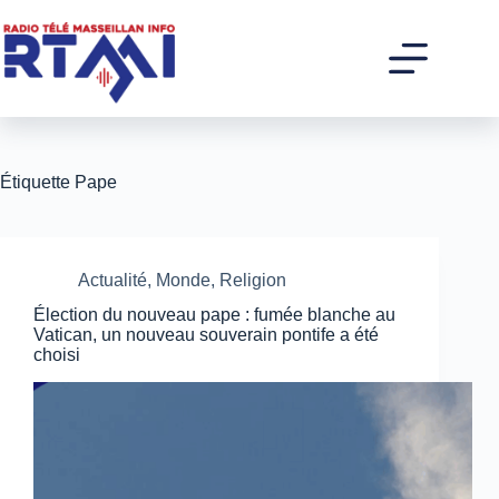
Passer
au
contenu
Étiquette
Pape
Actualité
,
Monde
,
Religion
Élection du nouveau pape : fumée blanche au
Vatican, un nouveau souverain pontife a été
choisi