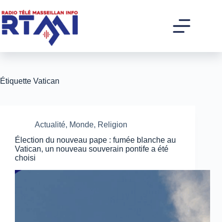
Passer
au
contenu
Étiquette
Vatican
Actualité
,
Monde
,
Religion
Élection du nouveau pape : fumée blanche au
Vatican, un nouveau souverain pontife a été
choisi