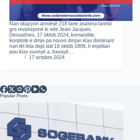
Nan okazyon anivèsè 218 lane asasina lanmò
gro revolisyonè ki rele Jean-Jacques
Dessalines, 17 oktob 2024, komandite,
konplote e dirije pa nouvo dirijan klas dominant
nan tèt leta depi dat 18 oktòb 1806, li enpòtan
pou klas ouvriyè a, travayè…
17 octobre 2024
Popular Posts