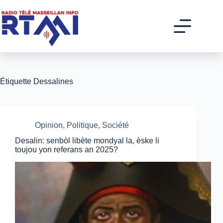
Passer
au
contenu
Étiquette
Dessalines
Opinion
,
Politique
,
Société
Desalin: senbòl libète mondyal la, èske li
toujou yon referans an 2025?