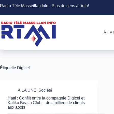
Passer
Radio Télé Masseillan Info - Plus de sens à l'info!
au
contenu
À LA
Étiquette
Digicel
À LA UNE
,
Société
Haïti : Conflit entre la compagnie Digicel et
Kaliko Beach Club – des milliers de clients
aux abois