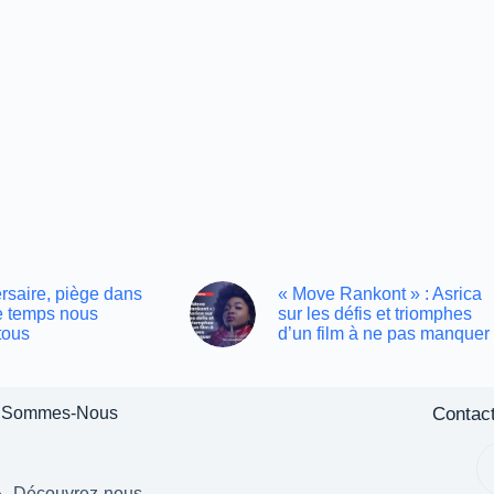
rsaire, piège dans
« Move Rankont » : Asrica
le temps nous
sur les défis et triomphes
tous
d’un film à ne pas manquer
Contac
 Sommes-Nous
Découvrez-nous