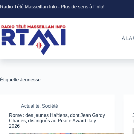
Passer
Radio Télé Masseillan Info - Plus de sens à l'info!
au
contenu
À LA
Étiquette
Jeunesse
Actualité
,
Société
Rome : des jeunes Haïtiens, dont Jean Gardy
Charles, distingués au Peace Award Italy
2026