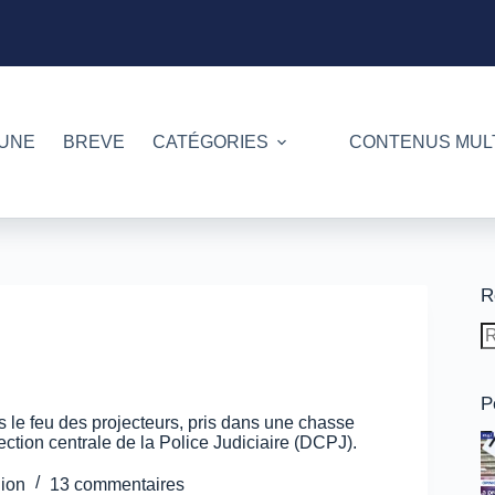
 UNE
BREVE
CATÉGORIES
CONTENUS MUL
R
A
ré
P
s le feu des projecteurs, pris dans une chasse
ection centrale de la Police Judiciaire (DCPJ).
ion
13 commentaires