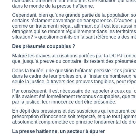
mandats d’amener à leur encontre. Une situation qui lais
dans le monde de la presse haïtienne.
Cependant, bien qu’une grande partie de la population s
certains réclament davantage de transparence. D’autres, p
comme un traitement inégal, affirmant qu’il est tout aussi 
étrangers qui se rendent régulièrement dans les territoire
situation? » questionnent-ils en faisant référence à des 
Des présumés coupables ?
Malgré les graves accusations portées par la DCPJ contre c
que, jusqu’à preuve du contraire, ils restent des présumé
Dans la foulée, une question brûlante persiste : ces journa
dans le cadre de leur profession, à l’instar de nombreux r
seule la justice, à travers des preuves tangibles, peut rép
Par conséquent, il est nécessaire de rappeler à ceux qui c
s’ils avaient été formellement reconnus coupables, que ta
par la justice, leur innocence doit être présumée.
En dépit des pressions et des suspicions qui entourent ces a
présomption d’innocence soit respecté, et que tout jugemen
absolument compromettre ce principe fondamental de droi
La presse haïtienne, un secteur à épurer