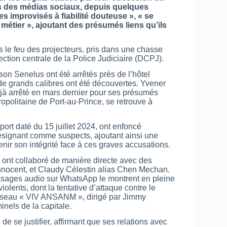
tes des médias sociaux, depuis quelques
es improvisés à fiabilité douteuse », « se
métier », ajoutant des présumés liens qu’ils
s le feu des projecteurs, pris dans une chasse
ection centrale de la Police Judiciaire (DCPJ).
son Senelus ont été arrêtés près de l’hôtel
de grands calibres ont été découvertes. Yvener
éjà arrêté en mars dernier pour ses présumés
opolitaine de Port-au-Prince, se retrouve à
port daté du 15 juillet 2024, ont enfoncé
désignant comme suspects, ajoutant ainsi une
nir son intégrité face à ces graves accusations.
ont collaboré de manière directe avec des
Innocent, et Claudy Célestin alias Chen Mechan.
ssages audio sur WhatsApp le montrent en pleine
olents, dont la tentative d’attaque contre le
u réseau « VIV ANSANM », dirigé par Jimmy
inels de la capitale.
 de se justifier, affirmant que ses relations avec