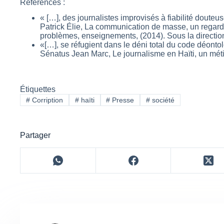
Références :
« […], des journalistes improvisés à fiabilité douteu
Patrick Élie, La communication de masse, un regard r
problèmes, enseignements, (2014). Sous la directio
«[…], se réfugient dans le déni total du code déonto
Sénatus Jean Marc, Le journalisme en Haïti, un mét
Étiquettes
#
Corription
#
haïti
#
Presse
#
société
Partager