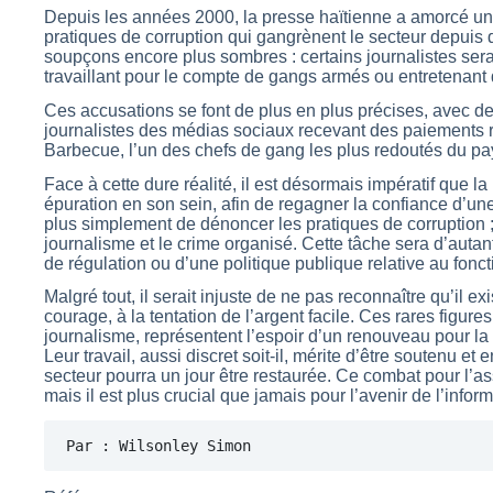
Depuis les années 2000, la presse haïtienne a amorcé u
pratiques de corruption qui gangrènent le secteur depuis
soupçons encore plus sombres : certains journalistes sera
travaillant pour le compte de gangs armés ou entretenant d
Ces accusations se font de plus en plus précises, avec d
journalistes des médias sociaux recevant des paiements ré
Barbecue, l’un des chefs de gang les plus redoutés du pa
Face à cette dure réalité, il est désormais impératif que l
épuration en son sein, afin de regagner la confiance d’une
plus simplement de dénoncer les pratiques de corruption ; il
journalisme et le crime organisé. Cette tâche sera d’autant
de régulation ou d’une politique publique relative au fon
Malgré tout, il serait injuste de ne pas reconnaître qu’il ex
courage, à la tentation de l’argent facile. Ces rares figure
journalisme, représentent l’espoir d’un renouveau pour la
Leur travail, aussi discret soit-il, mérite d’être soutenu et
secteur pourra un jour être restaurée. Ce combat pour l’as
mais il est plus crucial que jamais pour l’avenir de l’inform
Par : Wilsonley Simon