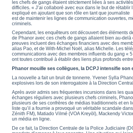
les chefs de gangs étaient strictement liées à ses activité
difficiles. « J’ai collaboré avec eux dans le but de rétablir
expliqué en ajoutant que son rôle en tant que journaliste
est de maintenir les lignes de communication ouvertes, 
criminels.
Cependant, les enquêteurs ont découvert des éléments de
de Phanor avec ces chefs de gangs allaient bien au-delà 
preuves incluent des échanges financiers avec des membr
alias Pao, et de With-Michel Noël, alias Michelle. Les té
communications avec des membres influents du gang « 5 s
ont toutes contribué à établir des liens plus profonds entre
Phanor mouille ses collègues, la DCPJ intensifie son
La nouvelle a fait un bruit de tonnerre. Yvener Sylla Phano
explosives lors de son interrogatoire à la Direction Centra
Après avoir admis ses fréquentes incursions dans les quar
échanges réguliers avec plusieurs chefs criminels, Phanor 
plusieurs de ses confrères de médias traditionnels et en l
liste qu’il a fournie a provoqué un véritable scandale dan
Zénith FM), Matiado Vilmé (VOA Kreyòl), Mackendy Victor
un média en ligne.
De ce fait, la Direction Centrale de la Police Judiciaire 