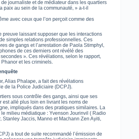
s de journaliste et de médiateur dans les quartiers
 la paix au sein de la communauté, » a-t-il
même avec ceux que l’on perçoit comme des
 preuve laissant supposer que les interactions
de simples relations professionnelles. Ces
es de gangs et l’arrestation de Paola Stimphyl,
léphones de ces derniers ont révélé des
econdes ». Ces révélations, selon le rapport,
 Phanor et les criminels.
 enquête
r, Alias Phalape, a fait des révélations
le de la Police Judiciaire (DCPJ).
tiers sous contrôle des gangs, ainsi que ses
est allé plus loin en livrant les noms de
igne, impliqués dans des pratiques similaires. La
s le milieu médiatique : Yvenson Jourinvil ( Radio
, Stanley Jaccis, Manno et Machann Zen Ayiti,
(DCPJ) a tout de suite recommandé l’émission de