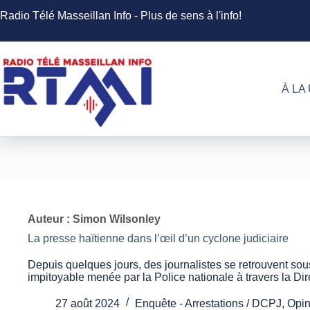
Passer
Radio Télé Masseillan Info - Plus de sens à l'info!
au
contenu
À LA
Auteur : Simon Wilsonley
La presse haïtienne dans l’œil d’un cyclone judiciaire
Depuis quelques jours, des journalistes se retrouvent sou
impitoyable menée par la Police nationale à travers la Dir
27 août 2024
Enquête - Arrestations / DCPJ
,
Opin