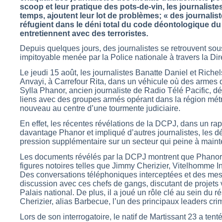
scoop et leur pratique des pots-de-vin, les journalis
temps, ajoutent leur lot de problèmes; « des journalist
réfugient dans le déni total du code déontologique du 
entretiennent avec des terroristes.
Depuis quelques jours, des journalistes se retrouvent sou
impitoyable menée par la Police nationale à travers la Dir
Le jeudi 15 août, les journalistes Banatte Daniel et Richel
Anvayi, à Carrefour Rita, dans un véhicule où des armes 
Sylla Phanor, ancien journaliste de Radio Télé Pacific, d
liens avec des groupes armés opérant dans la région métr
nouveau au centre d’une tourmente judiciaire.
En effet, les récentes révélations de la DCPJ, dans un rap
davantage Phanor et impliqué d’autres journalistes, les 
pression supplémentaire sur un secteur qui peine à mainte
Les documents révélés par la DCPJ montrent que Phanor 
figures notoires telles que Jimmy Cherizier, Vitelhomme 
Des conversations téléphoniques interceptées et des me
discussion avec ces chefs de gangs, discutant de projets vi
Palais national. De plus, il a joué un rôle clé au sein d
Cherizier, alias Barbecue, l’un des principaux leaders crim
Lors de son interrogatoire, le natif de Martissant 23 a tenté