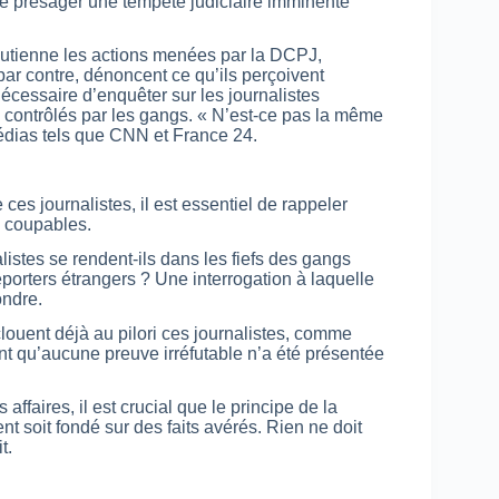
se présager une tempête judiciaire imminente
outienne les actions menées par la DCPJ,
ar contre, dénoncent ce qu’ils perçoivent
nécessaire d’enquêter sur les journalistes
s contrôlés par les gangs. « N’est-ce pas la même
médias tels que CNN et France 24.
es journalistes, il est essentiel de rappeler
s coupables.
listes se rendent-ils dans les fiefs des gangs
eporters étrangers ? Une interrogation à laquelle
ondre.
louent déjà au pilori ces journalistes, comme
nt qu’aucune preuve irréfutable n’a été présentée
ffaires, il est crucial que le principe de la
t soit fondé sur des faits avérés. Rien ne doit
t.