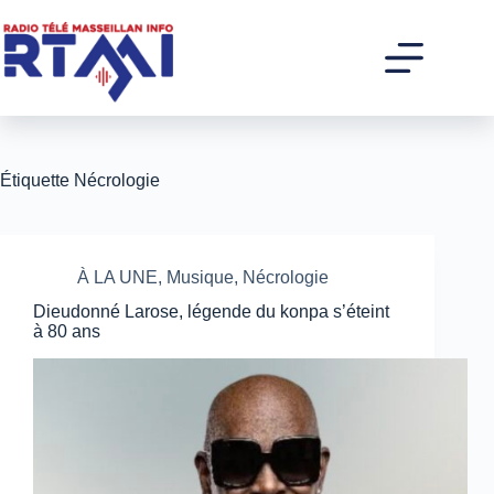
Passer
au
contenu
Étiquette
Nécrologie
À LA UNE
,
Musique
,
Nécrologie
Dieudonné Larose, légende du konpa s’éteint
à 80 ans