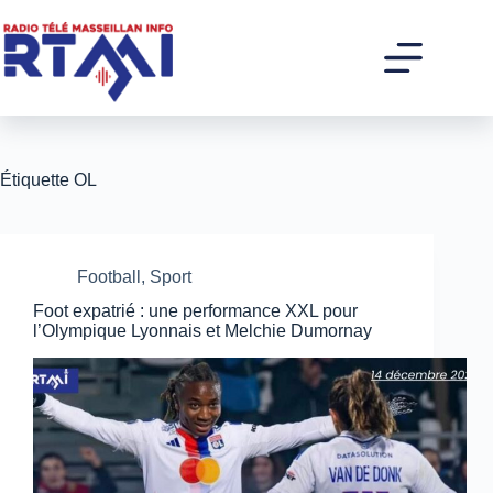
Passer
au
contenu
Étiquette
OL
Football
,
Sport
Foot expatrié : une performance XXL pour
l’Olympique Lyonnais et Melchie Dumornay