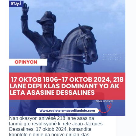
Nan okazyon anivèsè 218 lane asasina
lanmò gro revolisyonè ki rele Jean-Jacques
Dessalines, 17 oktob 2024, komandite,
konplote e dirije pa nouvo dirijan klas