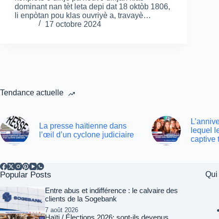
dominant nan tèt leta depi dat 18 oktòb 1806,
li enpòtan pou klas ouvriyè a, travayè…
17 octobre 2024
Tendance actuelle
L’annive
La presse haïtienne dans
lequel 
l’œil d’un cyclone judiciaire
captive 
Popular Posts
Qui
Entre abus et indifférence : le calvaire des
clients de la Sogebank
7 août 2026
Haïti / Élections 2026: sont-ils devenus