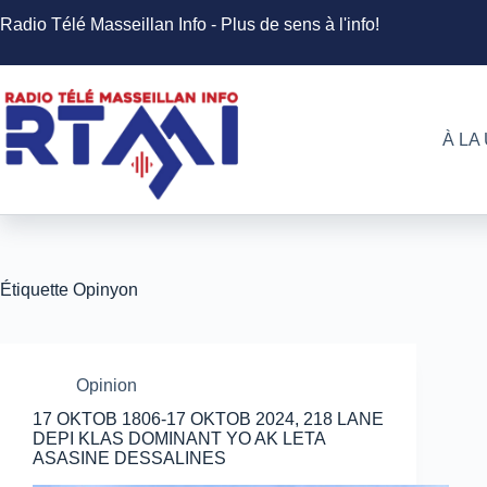
Passer
Radio Télé Masseillan Info - Plus de sens à l'info!
au
contenu
À LA
Étiquette
Opinyon
Opinion
17 OKTOB 1806-17 OKTOB 2024, 218 LANE
DEPI KLAS DOMINANT YO AK LETA
ASASINE DESSALINES