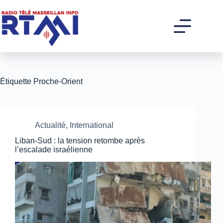
Passer
au
contenu
Étiquette
Proche-Orient
Actualité
,
International
Liban-Sud : la tension retombe après
l’escalade israélienne