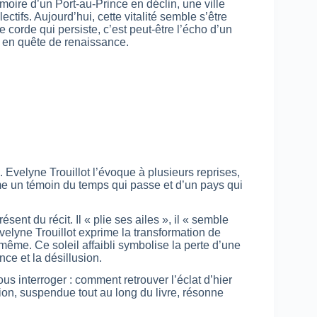
moire d’un Port-au-Prince en déclin, une ville
lectifs. Aujourd’hui, cette vitalité semble s’être
e corde qui persiste, c’est peut-être l’écho d’un
ti en quête de renaissance.
 Evelyne Trouillot l’évoque à plusieurs reprises,
un témoin du temps qui passe et d’un pays qui
ésent du récit. Il « plie ses ailes », il « semble
 Evelyne Trouillot exprime la transformation de
-même. Ce soleil affaibli symbolise la perte d’une
nce et la désillusion.
s interroger : comment retrouver l’éclat d’hier
ion, suspendue tout au long du livre, résonne