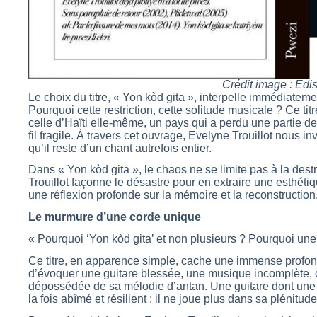
Crédit image : Edi
Le choix du titre, « Yon kòd gita », interpelle immédiatem
Pourquoi cette restriction, cette solitude musicale ? Ce t
celle d’Haïti elle-même, un pays qui a perdu une partie d
fil fragile. À travers cet ouvrage, Evelyne Trouillot nous i
qu’il reste d’un chant autrefois entier.
Dans « Yon kòd gita », le chaos ne se limite pas à la destru
Trouillot façonne le désastre pour en extraire une esthéti
une réflexion profonde sur la mémoire et la reconstruction
Le murmure d’une corde unique
« Pourquoi ‘Yon kòd gita’ et non plusieurs ? Pourquoi une 
Ce titre, en apparence simple, cache une immense profonde
d’évoquer une guitare blessée, une musique incomplète, 
dépossédée de sa mélodie d’antan. Une guitare dont une 
la fois abîmé et résilient : il ne joue plus dans sa plénitud