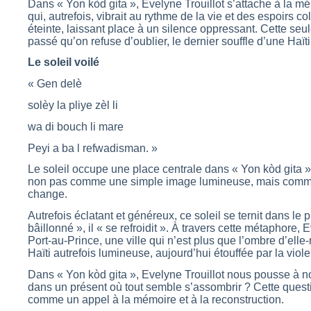
Dans « Yon kòd gita », Evelyne Trouillot s’attache à la mé
qui, autrefois, vibrait au rythme de la vie et des espoirs col
éteinte, laissant place à un silence oppressant. Cette seul
passé qu’on refuse d’oublier, le dernier souffle d’une Haï
Le soleil voilé
« Gen delè
solèy la pliye zèl li
wa di bouch li mare
Peyi a ba l refwadisman. »
Le soleil occupe une place centrale dans « Yon kòd gita ».
non pas comme une simple image lumineuse, mais comme 
change.
Autrefois éclatant et généreux, ce soleil se ternit dans le pr
bâillonné », il « se refroidit ». À travers cette métaphore,
Port-au-Prince, une ville qui n’est plus que l’ombre d’elle
Haïti autrefois lumineuse, aujourd’hui étouffée par la viole
Dans « Yon kòd gita », Evelyne Trouillot nous pousse à nou
dans un présent où tout semble s’assombrir ? Cette quest
comme un appel à la mémoire et à la reconstruction.