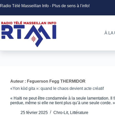
Passer
Radio Télé Masseillan Info - Plus de sens à l'info!
au
contenu
À LA
Auteur : Feguerson Fegg THERMIDOR
«Yon kòd gita »: quand le chaos devient acte créatif
« Haïti ne peut être condamnée à la seule lamentation. Il fa
perdue, même si elle ne tient plus qu’à une seule corde. »
25 février 2025
Chro-Lit
,
Littérature