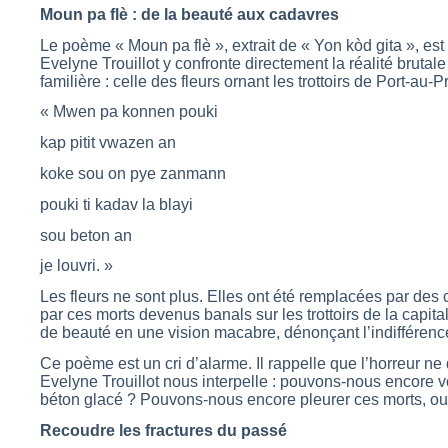
Moun pa flè : de la beauté aux cadavres
Le poème « Moun pa flè », extrait de « Yon kòd gita », est 
Evelyne Trouillot y confronte directement la réalité brutal
familière : celle des fleurs ornant les trottoirs de Port-au-P
« Mwen pa konnen pouki
kap pitit vwazen an
koke sou on pye zanmann
pouki ti kadav la blayi
sou beton an
je louvri. »
Les fleurs ne sont plus. Elles ont été remplacées par des c
par ces morts devenus banals sur les trottoirs de la capit
de beauté en une vision macabre, dénonçant l’indifférence 
Ce poème est un cri d’alarme. Il rappelle que l’horreur ne
Evelyne Trouillot nous interpelle : pouvons-nous encore vo
béton glacé ? Pouvons-nous encore pleurer ces morts, o
Recoudre les fractures du passé