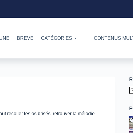
 UNE
BREVE
CATÉGORIES
CONTENUS MUL
R
A
ré
P
ut recoller les os brisés, retrouver la mélodie