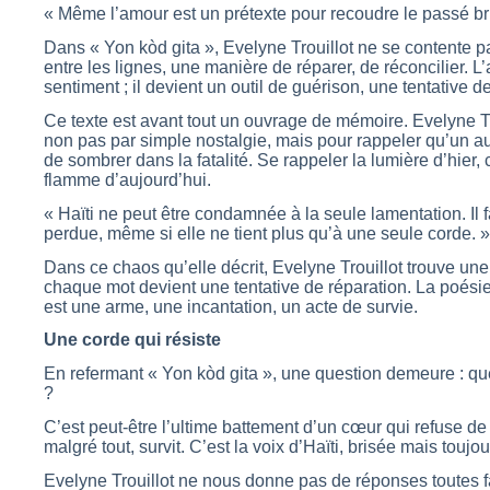
« Même l’amour est un prétexte pour recoudre le passé br
Dans « Yon kòd gita », Evelyne Trouillot ne se contente p
entre les lignes, une manière de réparer, de réconcilier. L
sentiment ; il devient un outil de guérison, une tentative d
Ce texte est avant tout un ouvrage de mémoire. Evelyne Tr
non pas par simple nostalgie, mais pour rappeler qu’un aut
de sombrer dans la fatalité. Se rappeler la lumière d’hier,
flamme d’aujourd’hui.
« Haïti ne peut être condamnée à la seule lamentation. Il fa
perdue, même si elle ne tient plus qu’à une seule corde. »
Dans ce chaos qu’elle décrit, Evelyne Trouillot trouve une
chaque mot devient une tentative de réparation. La poésie,
est une arme, une incantation, un acte de survie.
Une corde qui résiste
En refermant « Yon kòd gita », une question demeure : que 
?
C’est peut-être l’ultime battement d’un cœur qui refuse de s
malgré tout, survit. C’est la voix d’Haïti, brisée mais toujou
Evelyne Trouillot ne nous donne pas de réponses toutes fai