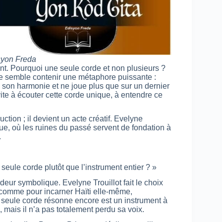
syon Freda
ent. Pourquoi une seule corde et non plusieurs ?
itre semble contenir une métaphore puissante :
e son harmonie et ne joue plus que sur un dernier
nvite à écouter cette corde unique, à entendre ce
ction ; il devient un acte créatif. Evelyne
que, où les ruines du passé servent de fondation à
.
seule corde plutôt que l’instrument entier ? »
ur symbolique. Evelyne Trouillot fait le choix
comme pour incarner Haïti elle-même,
seule corde résonne encore est un instrument à
e, mais il n’a pas totalement perdu sa voix.