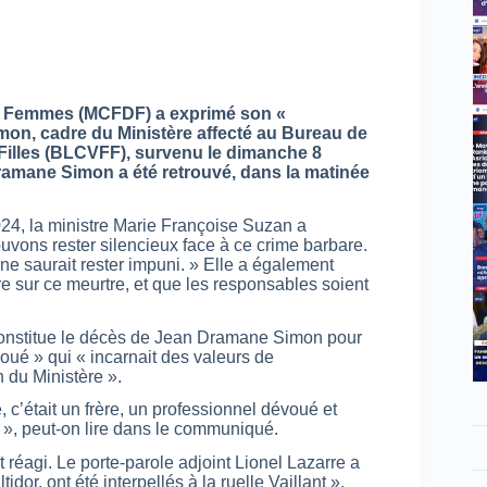
des Femmes (MCFDF) a exprimé son «
mon, cadre du Ministère affecté au Bureau de
Filles (BLCVFF), survenu le dimanche 8
ramane Simon a été retrouvé, dans la matinée
4, la ministre Marie Françoise Suzan a
uvons rester silencieux face à ce crime barbare.
 ne saurait rester impuni. » Elle a également
ère sur ce meurtre, et que les responsables soient
constitue le décès de Jean Dramane Simon pour
évoué » qui « incarnait des valeurs de
 du Ministère ».
c’était un frère, un professionnel dévoué et
e », peut-on lire dans le communiqué.
 réagi. Le porte-parole adjoint Lionel Lazarre a
or, ont été interpellés à la ruelle Vaillant »,