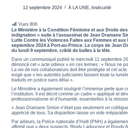
12 septembre 2024
À LA UNE
,
Insécurité
Vues
806
Le Ministère à la Condition Féminine et aux Droits 
indignation » suite à l’assassinat de Jean Dramane Si
Lutte Contre les Violences Faites aux Femmes et aux 
septembre 2024 à Port-au-Prince. Le corps de Jean D
du lundi 9 septembre, criblé de balles à la tête.
Dans un communiqué publié le mercredi 11 septembre 202
dénoncé cet « acte odieux » en ces termes : « Nous ne po
La vie de nos collaborateurs doit être protégée et cet acte
exigé que « les autorités judiciaires fassent toute la lumi
traduits en justice sans délai ».
Le Ministère a également souligné l’immense perte que 
l’institution. Il est décrit comme un cadre « appliqué et d
professionnalisme et d’humanité, essentielles à la mission
« Jean Dramane Simon n’était pas seulement un collègue, 
apprécié de tous. Sa disparition laisse un vide irréparabl
Par ailleurs, la Police nationale d’Haïti (PNH) a également
affirmé que « deux suspects, Blody Ladouceur et Roudy Altid