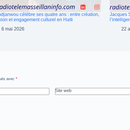
djanwou célèbre ses quatre ans : entre création,
Jacques S
exion et engagement culturel en Haïti
l’intellig
6 mai 2026
22 a
qués avec
*
Site web