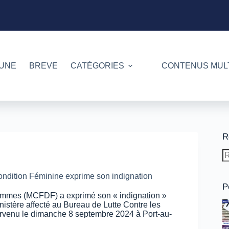
 UNE
BREVE
CATÉGORIES
CONTENUS MUL
R
A
ré
ondition Féminine exprime son indignation
P
Femmes (MCFDF) a exprimé son « indignation »
istère affecté au Bureau de Lutte Contre les
rvenu le dimanche 8 septembre 2024 à Port-au-