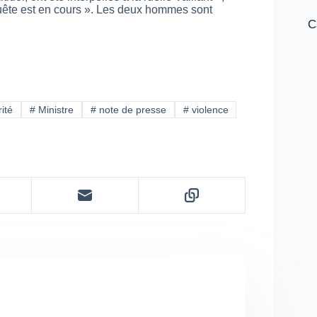
quête est en cours ». Les deux hommes sont
C
ité
#
Ministre
#
note de presse
#
violence