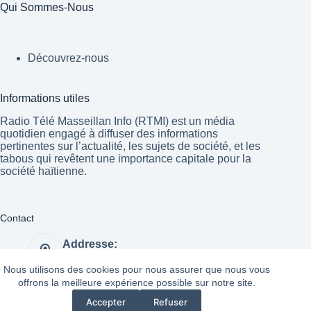
Qui Sommes-Nous
Découvrez-nous
Informations utiles
Radio Télé Masseillan Info (RTMI) est un média
quotidien engagé à diffuser des informations
pertinentes sur l’actualité, les sujets de société, et les
tabous qui revêtent une importance capitale pour la
société haïtienne.
Contact
Addresse:
Port-au-Prince Haïti
Nous utilisons des cookies pour nous assurer que nous vous
Website:
offrons la meilleure expérience possible sur notre site.
https://radiotelemasseillaninfo.com/
Accepter
Refuser
Copyright © 2026 - Radio
Mentions Légales
|
Politique