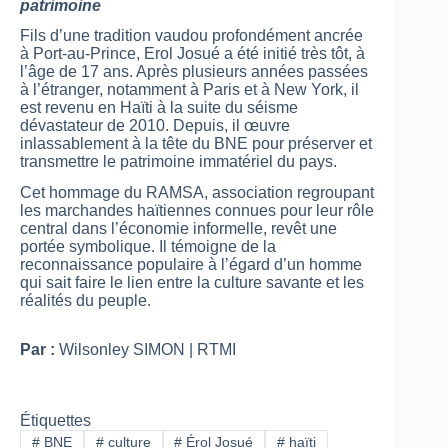
patrimoine
Fils d’une tradition vaudou profondément ancrée
à Port-au-Prince, Erol Josué a été initié très tôt, à
l’âge de 17 ans. Après plusieurs années passées
à l’étranger, notamment à Paris et à New York, il
est revenu en Haïti à la suite du séisme
dévastateur de 2010. Depuis, il œuvre
inlassablement à la tête du BNE pour préserver et
transmettre le patrimoine immatériel du pays.
Cet hommage du RAMSA, association regroupant
les marchandes haïtiennes connues pour leur rôle
central dans l’économie informelle, revêt une
portée symbolique. Il témoigne de la
reconnaissance populaire à l’égard d’un homme
qui sait faire le lien entre la culture savante et les
réalités du peuple.
Par :
Wilsonley SIMON | RTMI
Étiquettes
#
BNE
#
culture
#
Érol Josué
#
haïti