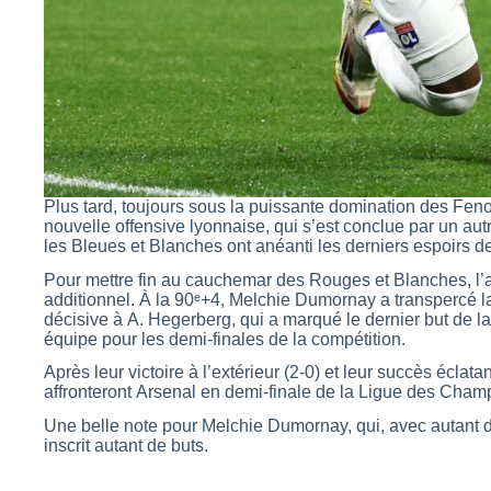
Plus tard, toujours sous la puissante domination des Fenot
nouvelle offensive lyonnaise, qui s’est conclue par un aut
les Bleues et Blanches ont anéanti les derniers espoirs de
Pour mettre fin au cauchemar des Rouges et Blanches, l’a
additionnel. À la 90ᵉ+4, Melchie Dumornay a transpercé l
décisive à A. Hegerberg, qui a marqué le dernier but de la 
équipe pour les demi-finales de la compétition.
Après leur victoire à l’extérieur (2-0) et leur succès éclata
affronteront Arsenal en demi-finale de la Ligue des Cham
Une belle note pour Melchie Dumornay, qui, avec autant d
inscrit autant de buts.