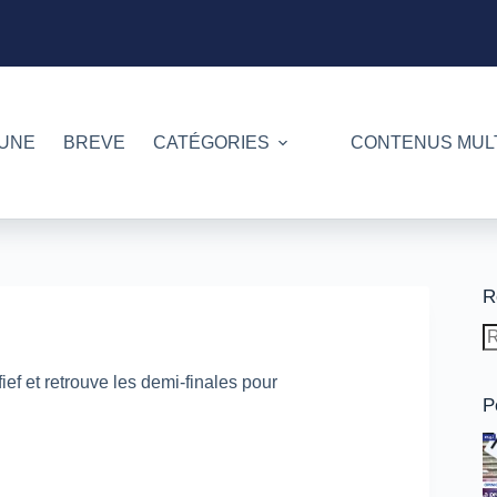
 UNE
BREVE
CATÉGORIES
CONTENUS MUL
R
A
ré
f et retrouve les demi-finales pour
P