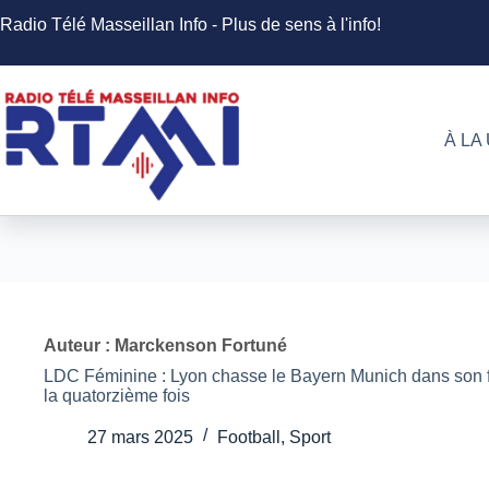
Passer
Radio Télé Masseillan Info - Plus de sens à l'info!
au
contenu
À LA
Auteur : Marckenson Fortuné
LDC Féminine : Lyon chasse le Bayern Munich dans son fie
la quatorzième fois
27 mars 2025
Football
,
Sport