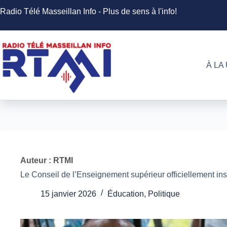
Passer
Radio Télé Masseillan Info - Plus de sens à l'info!
au
contenu
À LA
Auteur : RTMI
Le Conseil de l’Enseignement supérieur officiellement ins
15 janvier 2026
Éducation
,
Politique