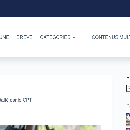
 UNE
BREVE
CATÉGORIES
CONTENUS MUL
R
A
ré
tallé par le CPT
P