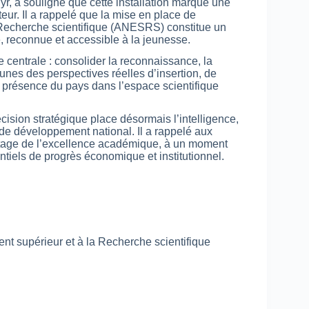
yr, a souligné que cette installation marque une
eur. Il a rappelé que la mise en place de
 Recherche scientifique (ANESRS) constitue un
, reconnue et accessible à la jeunesse.
 centrale : consolider la reconnaissance, la
eunes des perspectives réelles d’insertion, de
a présence du pays dans l’espace scientifique
cision stratégique place désormais l’intelligence,
n de développement national. Il a rappelé aux
ilotage de l’excellence académique, à un moment
entiels de progrès économique et institutionnel.
t supérieur et à la Recherche scientifique