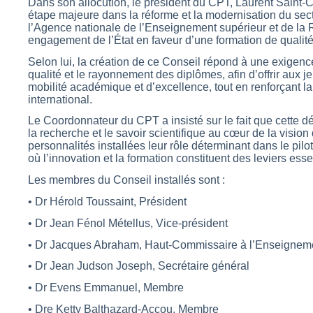
Dans son allocution, le président du CPT, Laurent Saint-C
étape majeure dans la réforme et la modernisation du sect
l’Agence nationale de l’Enseignement supérieur et de la
engagement de l’État en faveur d’une formation de qualité
Selon lui, la création de ce Conseil répond à une exigence
qualité et le rayonnement des diplômes, afin d’offrir aux j
mobilité académique et d’excellence, tout en renforçant l
international.
Le Coordonnateur du CPT a insisté sur le fait que cette dé
la recherche et le savoir scientifique au cœur de la visio
personnalités installées leur rôle déterminant dans le p
où l’innovation et la formation constituent des leviers ess
Les membres du Conseil installés sont :
• Dr Hérold Toussaint, Président
• Dr Jean Fénol Métellus, Vice-président
• Dr Jacques Abraham, Haut-Commissaire à l’Enseignemen
• Dr Jean Judson Joseph, Secrétaire général
• Dr Evens Emmanuel, Membre
• Dre Ketty Balthazard-Accou, Membre