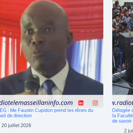
G : Me Faustin Cupidon prend les rênes du
Délogée 
eil de direction
la Facult
de savoir
20 juillet 2026
2 ju