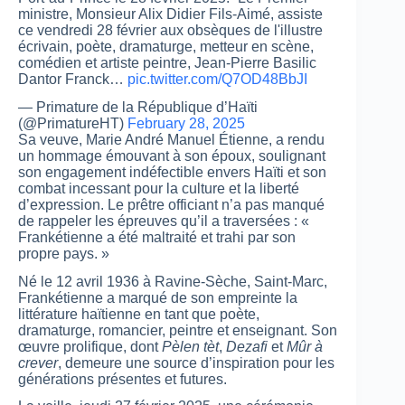
ministre, Monsieur Alix Didier Fils-Aimé, assiste
ce vendredi 28 février aux obsèques de l'illustre
écrivain, poète, dramaturge, metteur en scène,
comédien et artiste peintre, Jean-Pierre Basilic
Dantor Franck…
pic.twitter.com/Q7OD48BbJI
— Primature de la République d’Haïti
(@PrimatureHT)
February 28, 2025
Sa veuve, Marie André Manuel Étienne, a rendu
un hommage émouvant à son époux, soulignant
son engagement indéfectible envers Haïti et son
combat incessant pour la culture et la liberté
d’expression. Le prêtre officiant n’a pas manqué
de rappeler les épreuves qu’il a traversées : «
Frankétienne a été maltraité et trahi par son
propre pays. »
Né le 12 avril 1936 à Ravine-Sèche, Saint-Marc,
Frankétienne a marqué de son empreinte la
littérature haïtienne en tant que poète,
dramaturge, romancier, peintre et enseignant. Son
œuvre prolifique, dont
Pèlen tèt
,
Dezafi
et
Mûr à
crever
, demeure une source d’inspiration pour les
générations présentes et futures.