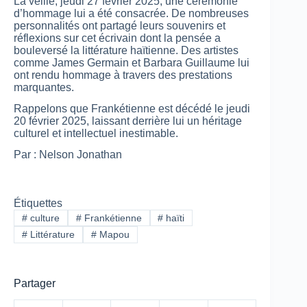
La veille, jeudi 27 février 2025, une cérémonie
d’hommage lui a été consacrée. De nombreuses
personnalités ont partagé leurs souvenirs et
réflexions sur cet écrivain dont la pensée a
bouleversé la littérature haïtienne. Des artistes
comme James Germain et Barbara Guillaume lui
ont rendu hommage à travers des prestations
marquantes.
Rappelons que Frankétienne est décédé le jeudi
20 février 2025, laissant derrière lui un héritage
culturel et intellectuel inestimable.
Par : Nelson Jonathan
Étiquettes
#
culture
#
Frankétienne
#
haïti
#
Littérature
#
Mapou
Partager