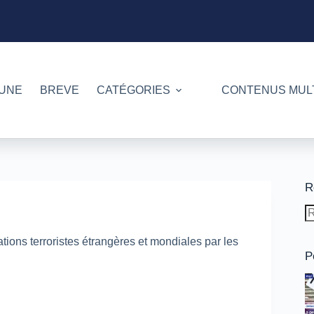
 UNE
BREVE
CATÉGORIES
CONTENUS MUL
R
A
ré
ions terroristes étrangères et mondiales par les
P