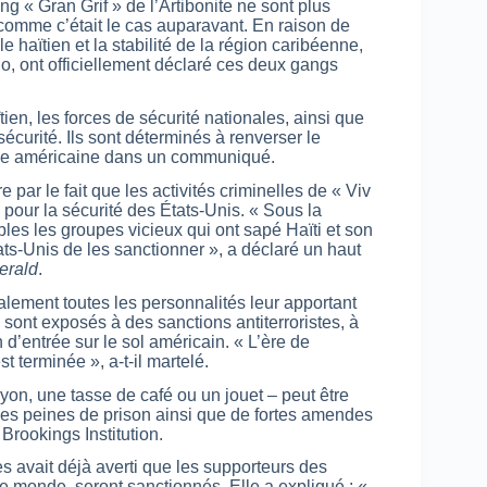
g « Gran Grif » de l’Artibonite ne sont plus
comme c’était le cas auparavant. En raison de
e haïtien et la stabilité de la région caribéenne,
io, ont officiellement déclaré ces deux gangs
ien, les forces de sécurité nationales, ainsi que
écurité. Ils sont déterminés à renverser le
atie américaine dans un communiqué.
 par le fait que les activités criminelles de « Viv
pour la sécurité des États-Unis. « Sous la
les les groupes vicieux qui ont sapé Haïti et son
tats-Unis de les sanctionner », a déclaré un haut
erald
.
lement toutes les personnalités leur apportant
sont exposés à des sanctions antiterroristes, à
 d’entrée sur le sol américain. « L’ère de
t terminée », a-t-il martelé.
on, une tasse de café ou un jouet – peut être
des peines de prison ainsi que de fortes amendes
rookings Institution.
s avait déjà averti que les supporteurs des
le monde, seront sanctionnés. Elle a expliqué : «