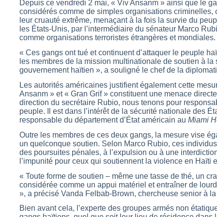
Depuis ce vendredi 2 mai, « Viv Ansanm » ainsi que le gan
considérés comme de simples organisations criminelles, 
leur cruauté extrême, menaçant à la fois la survie du peupl
les États-Unis, par l’intermédiaire du sénateur Marco Rub
comme organisations terroristes étrangères et mondiales.
« Ces gangs ont tué et continuent d’attaquer le peuple haït
les membres de la mission multinationale de soutien à la s
gouvernement haïtien », a souligné le chef de la diplom
Les autorités américaines justifient également cette mesure
Ansanm » et « Gran Grif » constituent une menace directe 
direction du secrétaire Rubio, nous tenons pour responsab
peuple. Il est dans l’intérêt de la sécurité nationale des É
responsable du département d’État américain au
Miami H
Outre les membres de ces deux gangs, la mesure vise éga
un quelconque soutien. Selon Marco Rubio, ces individus 
des poursuites pénales, à l’expulsion ou à une interdiction
l’impunité pour ceux qui soutiennent la violence en Haïti es
« Toute forme de soutien – même une tasse de thé, un cray
considérée comme un appui matériel et entraîner de lour
», a précisé Vanda Felbab-Brown, chercheuse senior à la B
Bien avant cela, l’experte des groupes armés non étatique
gangs haïtiens, quel que soit leur lieu de résidence dans 