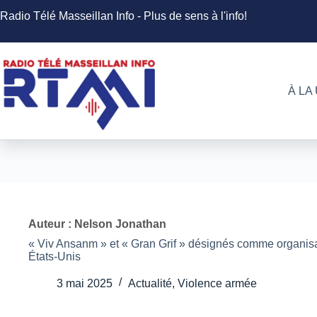
Passer
Radio Télé Masseillan Info - Plus de sens à l'info!
au
contenu
À LA
Auteur : Nelson Jonathan
« Viv Ansanm » et « Gran Grif » désignés comme organisat
États-Unis
3 mai 2025
Actualité
,
Violence armée