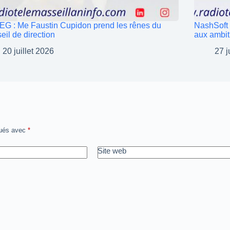
G : Me Faustin Cupidon prend les rênes du
NashSoft 
eil de direction
aux ambit
20 juillet 2026
27 j
qués avec
*
Site web